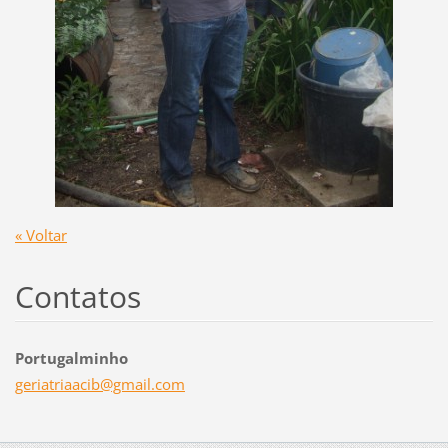
« Voltar
Contatos
Portugalminho
geriatri
aacib@gm
ail.com