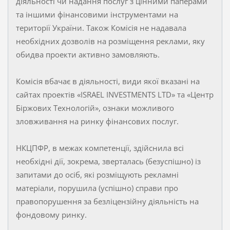
діяльності чи надання послуг з цінними паперами
та іншими фінансовими інструментами на
території України. Також Комісія не надавала
необхідних дозволів на розміщення реклами, яку
обидва проекти активно замовляють.
Комісія вбачає в діяльності, види якої вказані на
сайтах проектів «ISRAEL INVESTMENTS LTD» та «Центр
Біржових Технологій», ознаки можливого
зловживання на ринку фінансових послуг.
НКЦПФР, в межах компетенції, здійснила всі
необхідні дії, зокрема, зверталась (безуспішно) із
запитами до осіб, які розміщують рекламні
матеріали, порушила (успішно) справи про
правопорушення за безліцензійну діяльність на
фондовому ринку.