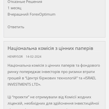
Отказные Решения
1 месяц
Вчерашний ForexOptimum
Ответить
Національна комісія з цінних паперів
HENRYSOR
14-02-2024
Національна комісія з цінних паперів та фондового
ринку попереджає інвесторів про ризики втрати
грошей в “Центрі біржових технологій” та «ISRAEL
INVESTMENTS LTD».
Ці “проекти” не отримували від Комісії жодних
ліцензій, необхідних для здійснення інвестиційної