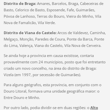
Distrito de Braga:
Amares, Barcelos, Braga, Cabeceiras de
Basto, Celorico de Basto, Esposende, Fafe, Guimarães,
Póvoa de Lanhoso, Terras do Bouro, Vieira do Minho, Vila
Nova de Famalicão, Vila Verde.
Distrito de Viana do Castelo:
Arcos de Valdevez, Caminha,
Melgaço, Monção, Paredes de Coura, Ponte da Barca, Ponte
do Lima, Valença, Viana do Castelo, Vila Nova de Cerveira.
Se ainda hoje a província em causa existisse, contaria
provavelmente com 24 municípios, posto que foi entretanto
criado um novo concelho, na área do distrito de Braga:
Vizela (em 1997, por secessão de Guimarães).
Para alguns geógrafos, esta província, em conjunto com o
Douro Litoral, formava uma unidade geográfica maior: o
Entre Douro e Minho.
Por outro lado, podia dividir-se em duas regiões: o
Alto