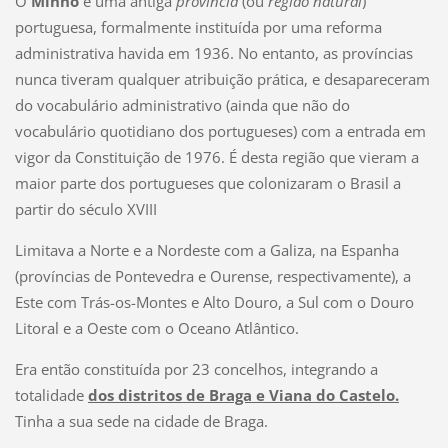
O
Minho
é uma antiga
província
(ou
região natural
)
portuguesa, formalmente instituída por uma reforma
administrativa havida em 1936. No entanto, as províncias
nunca tiveram qualquer atribuição prática, e desapareceram
do vocabulário administrativo (ainda que não do
vocabulário quotidiano dos portugueses) com a entrada em
vigor da Constituição de 1976. É desta região que vieram a
maior parte dos portugueses que colonizaram o Brasil a
partir do século XVIII
Limitava a Norte e a Nordeste com a Galiza, na Espanha
(províncias de Pontevedra e Ourense, respectivamente), a
Este com Trás-os-Montes e Alto Douro, a Sul com o Douro
Litoral e a Oeste com o Oceano Atlântico.
Era então constituída por 23 concelhos, integrando a
totalidade
dos distritos de Braga e Viana do Castelo.
Tinha a sua sede na cidade de Braga.