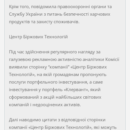
Крім того, повідомила правоохоронні органи та
Службу України з питань безпечності харчових
продуктів та захисту споживачів.
Центр Біржових Технологій
Під час здійснення регулярного нагляду за
галузевою рекламною активністю аналітики Комісії
виявили сторінку “компанії” «Центр Біржових
Технологій», на якій громадянам пропонують
послуги портфельного інвестування, а саме
інвестування у портфель «Клервант», який
сформований з акцій найбільших світових
компаній і недооцінених активів.
Далі наводимо цитати з відповідної сторінки
компанії «Центр Біржових Технологій», які можуть