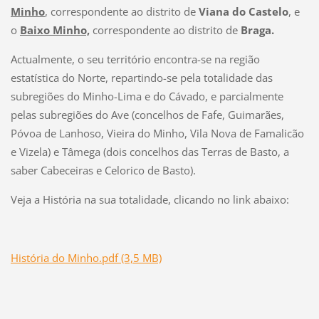
Minho
, correspondente ao distrito de
Viana do Castelo
, e
o
Baixo Minho,
correspondente ao distrito de
Braga.
Actualmente, o seu território encontra-se na região
estatística do Norte, repartindo-se pela totalidade das
subregiões do Minho-Lima e do Cávado, e parcialmente
pelas subregiões do Ave (concelhos de Fafe, Guimarães,
Póvoa de Lanhoso, Vieira do Minho, Vila Nova de Famalicão
e Vizela) e Tâmega (dois concelhos das Terras de Basto, a
saber Cabeceiras e Celorico de Basto).
Veja a História na sua totalidade, clicando no link abaixo:
História do Minho.pdf (3,5 MB)