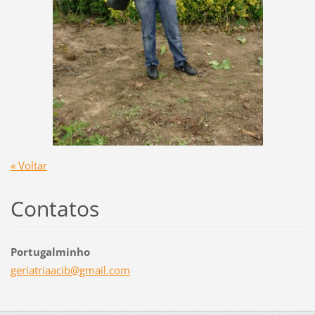
« Voltar
Contatos
Portugalminho
geriatri
aacib@gm
ail.com