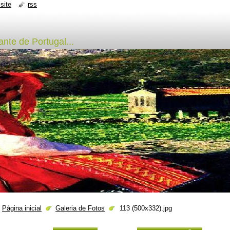
site
rss
nte de Portugal...
Página inicial
Galeria de Fotos
113 (500x332).jpg