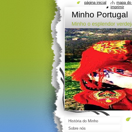
página inicial
mapa do 
imprimir
Minho Portugal
Minho o esplendor verdeja
História do Minho
Sobre nós