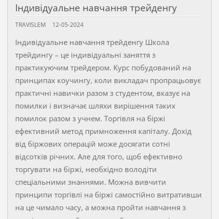
Індивідуальне навчання трейденгу
TRAVISLEM
12-05-2024
Індивідуальне навчання трейденгу Школа
трейдингу – це індивідуальні заняття з
практикуючим трейдером. Курс побудований на
принципах коучингу, коли викладач пропрацьовує
практичні навички разом з студентом, вказує на
помилки і визначає шляхи вирішення таких
помилок разом з учнем. Торгівля на біржі
ефективний метод примноження капіталу. Дохід
від біржових операцій може досягати сотні
відсотків річних. Але для того, щоб ефективно
торгувати на біржі, необхідно володіти
спеціальними знаннями. Можна вивчити
принципи торгівлі на біржі самостійно витративши
на це чимало часу, а можна пройти навчання з