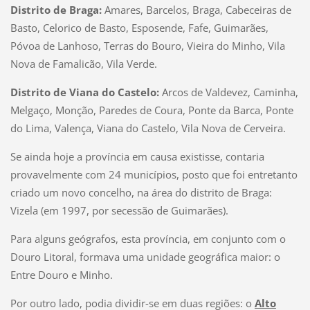
Distrito de Braga:
Amares, Barcelos, Braga, Cabeceiras de
Basto, Celorico de Basto, Esposende, Fafe, Guimarães,
Póvoa de Lanhoso, Terras do Bouro, Vieira do Minho, Vila
Nova de Famalicão, Vila Verde.
Distrito de Viana do Castelo:
Arcos de Valdevez, Caminha,
Melgaço, Monção, Paredes de Coura, Ponte da Barca, Ponte
do Lima, Valença, Viana do Castelo, Vila Nova de Cerveira.
Se ainda hoje a província em causa existisse, contaria
provavelmente com 24 municípios, posto que foi entretanto
criado um novo concelho, na área do distrito de Braga:
Vizela (em 1997, por secessão de Guimarães).
Para alguns geógrafos, esta província, em conjunto com o
Douro Litoral, formava uma unidade geográfica maior: o
Entre Douro e Minho.
Por outro lado, podia dividir-se em duas regiões: o
Alto