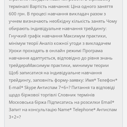
терміналі Вартість навчання: Ціна одного заняття
600 грн. В процесі навчання викладач разом з
учнем визначають необхідну кількість занять Чому
обирають індивідуальне навчання трейдингу:
Гнучкий графік навчання Максимум практики,
мінімум теорії Аналіз кожної угоди з викладачем
Уроки проходять в онлайн режимі Програма
навчання адаптується, відповідно до рівня знань
трейдераМаксимум практики, минимум теории
Щоб записатися на індивідуальне навчання
трейдингу, заповніть форму-заявку: Имя* Телефон*
E-mail* Skype Антиспам 7+6=? Питання та відповіді
щодо біржової торгівлі Словник термінів
Московська біржа Підписатись на розсилки Email*
Запит на консультацію Name* Тelephone* Антиспам
3+2=?