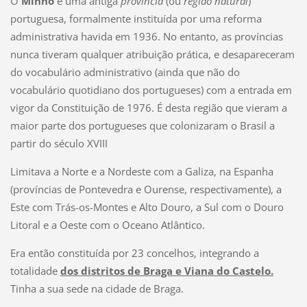
O
Minho
é uma antiga
província
(ou
região natural
)
portuguesa, formalmente instituída por uma reforma
administrativa havida em 1936. No entanto, as províncias
nunca tiveram qualquer atribuição prática, e desapareceram
do vocabulário administrativo (ainda que não do
vocabulário quotidiano dos portugueses) com a entrada em
vigor da Constituição de 1976. É desta região que vieram a
maior parte dos portugueses que colonizaram o Brasil a
partir do século XVIII
Limitava a Norte e a Nordeste com a Galiza, na Espanha
(províncias de Pontevedra e Ourense, respectivamente), a
Este com Trás-os-Montes e Alto Douro, a Sul com o Douro
Litoral e a Oeste com o Oceano Atlântico.
Era então constituída por 23 concelhos, integrando a
totalidade
dos distritos de Braga e Viana do Castelo.
Tinha a sua sede na cidade de Braga.