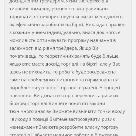
досвідченим трейдером, який застереже від
типових помилок, розповість як правильно
торгувати, як використовувати ризик менеджмент і
як ефективно заробляти на біржі. Викладач працює
з кожним учнем індивідуально, внаслідок чого, є
можливість оптимізувати програму навчання в
залежності від рівня трейдера. Якщо Ви
початківець, то теоретичних занять буде більше,
якщо вже маєте досвід торгівлі на біржі, але у Вас
щось не виходить, то робота буде зосереджена
саме на проблемних питаннях та спрямована на
вироблення успішної торгової стратегії. У процесі
навчання: Ви дізнаєтеся про переваги та ризики
біржової торгівлі Вивчете поняття і закони
технічного аналізу Зможете визначати точки входу
і виходу з позиції Вмітеме застосовувати ризик
менеджмент Зможете розробити власну торгову
стратегію Набудете навичок роботи в біржевому