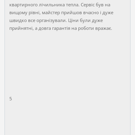
квартирного лічильника тепла. Сервіс був на
вищому рівні, майстер прийшов вчасно і дуже
швидко все організували. Ціни були дуже
прийнятні, а довга гарантія на роботи вражає.
5