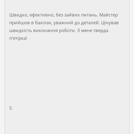
Швидко, ефективно, без зайвих питань. Майстер
прийшов в бахілах, уважний до деталей. Цінував
швидкість виконання роботи. З мене тверда
п'ятірка!
5