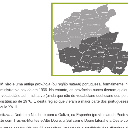
O
Minho
é uma antiga
província
(ou
região natural
) portuguesa, formalmente in
ministrativa havida em 1936. No entanto, as províncias nunca tiveram qualqu
 vocabulário administrativo (ainda que não do vocabulário quotidiano dos po
nstituição de 1976. É desta região que vieram a maior parte dos portugueses 
culo XVIII
mitava a Norte e a Nordeste com a Galiza, na Espanha (províncias de Ponte
te com Trás-os-Montes e Alto Douro, a Sul com o Douro Litoral e a Oeste c