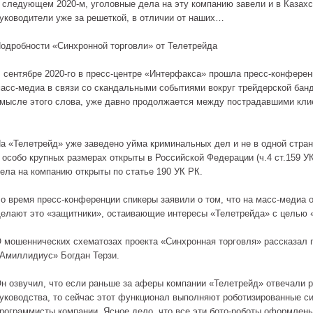
 следующем 2020-м, уголовные дела на эту компанию завели и в Казахс
уководители уже за решеткой, в отличии от наших…
одробности «Синхронной торговли» от Телетрейда
 сентябре 2020-го в пресс-центре «Интерфакса» прошла пресс-конференц
асс-медиа в связи со скандальными событиями вокруг трейдерской бан
мысле этого слова, уже давно продолжается между пострадавшими кли
а «Телетрейд» уже заведено уйма криминальных дел и не в одной стран
 особо крупных размерах открыты в Российской Федерации (ч.4 ст.159 У
ела на компанию открыты по статье 190 УК РК.
о время пресс-конференции спикеры заявили о том, что на масс-медиа 
елают это «защитники», остаивающие интересы «Телетрейда» с целью 
 мошеннических схематозах проекта «Синхронная торговля» рассказал п
Амиллидиус» Богдан Терзи.
н озвучил, что если раньше за аферы компании «Телетрейд» отвечали 
уководства, то сейчас этот функционал выполняют роботизированные с
рограммисты компании. Ясное дело, что все эти бото-роботы оформлен