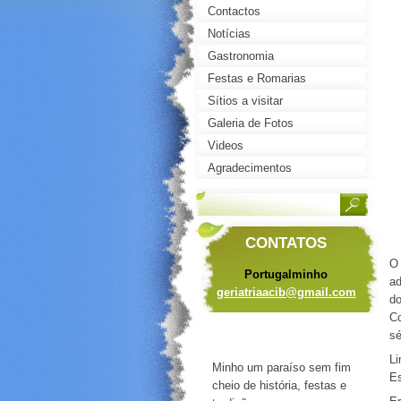
Contactos
Notícias
Gastronomia
Festas e Romarias
Sítios a visitar
Galeria de Fotos
Videos
Agradecimentos
CONTATOS
Portugalminho
ad
geriatri
aacib@gm
ail.com
do
Co
sé
Li
Minho um paraíso sem fim
Es
cheio de história, festas e