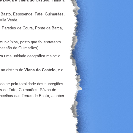
de Braga e Viana do Castelo.
Tinha a
e Basto, Esposende, Fafe, Guimarães,
Vila Verde.
 Paredes de Coura, Ponte da Barca,
unicípios, posto que foi entretanto
secessão de Guimarães).
va uma unidade geográfica maior: o
 ao distrito de
Viana do Castelo
, e o
indo-se pela totalidade das subregiões
os de Fafe, Guimarães, Póvoa de
ncelhos das Terras de Basto, a saber