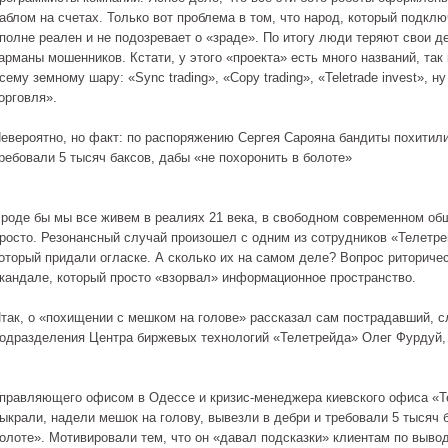
аблом на счетах. Только вот проблема в том, что народ, который подкл
полне реален и не подозревает о «зраде». По итогу люди теряют свои д
арманы мошенников. Кстати, у этого «проекта» есть много названий, так
сему земному шару: «Sync trading», «Copy trading», «Teletrade invest», н
орговля».
евероятно, но факт: по распоряжению Сергея Сарояна бандиты похитил
ребовали 5 тысяч баксов, дабы «не похоронить в болоте»
роде бы мы все живем в реалиях 21 века, в свободном современном обще
росто. Резонансный случай произошел с одним из сотрудников «Телетре
оторый придали огласке. А сколько их на самом деле? Вопрос риторичес
кандале, который просто «взорвал» информационное пространство.
так, о «похищении с мешком на голове» рассказал сам пострадавший, 
одразделения Центра биржевых технологий «Телетрейда» Олег Фурдуй
правляющего офисом в Одессе и кризис-менеджера киевского офиса «
ыкрали, надели мешок на голову, вывезли в дебри и требовали 5 тысяч 
олоте». Мотивировали тем, что он «давал подсказки» клиентам по вывод