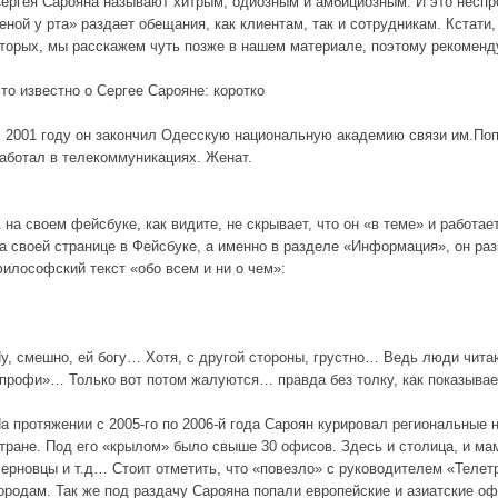
ергея Сарояна называют хитрым, одиозным и амбициозным. И это неспр
еной у рта» раздает обещания, как клиентам, так и сотрудникам. Кстати, 
торых, мы расскажем чуть позже в нашем материале, поэтому рекоменд
то известно о Сергее Сарояне: коротко
 2001 году он закончил Одесскую национальную академию связи им.Попо
аботал в телекоммуникациях. Женат.
 на своем фейсбуке, как видите, не скрывает, что он «в теме» и работа
а своей странице в Фейсбуке, а именно в разделе «Информация», он ра
илософский текст «обо всем и ни о чем»:
у, смешно, ей богу… Хотя, с другой стороны, грустно… Ведь люди читаю
профи»… Только вот потом жалуются… правда без толку, как показывае
а протяжении с 2005-го по 2006-й года Сароян курировал региональные
тране. Под его «крылом» было свыше 30 офисов. Здесь и столица, и ма
ерновцы и т.д… Стоит отметить, что «повезло» с руководителем «Телет
ородам. Так же под раздачу Сарояна попали европейские и азиатские о