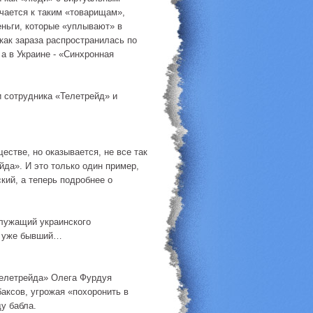
ючается к таким «товарищам»,
еньги, которые «уплывают» в
 как зараза распространилась по
у а в Украине - «Синхронная
и сотрудника «Телетрейд» и
стве, но оказывается, не все так
йда». И это только один пример,
кий, а теперь подробнее о
служащий украинского
, уже бывший…
Телетрейда» Олега Фурдуя
баксов, угрожая «похоронить в
у бабла.