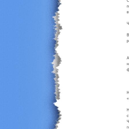
С
п
в
Ч
В
р
А
н
ф
Н
«
Н
с
Ч
г