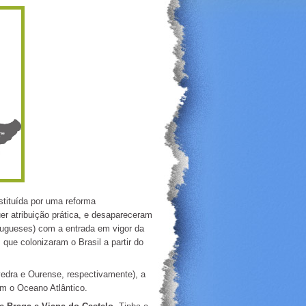
stituída por uma reforma
er atribuição prática, e desapareceram
rtugueses) com a entrada em vigor da
que colonizaram o Brasil a partir do
vedra e Ourense, respectivamente), a
om o Oceano Atlântico.