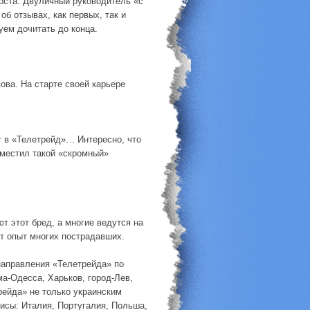
оста. Двуличный руководитель «с
об отзывах, как первых, так и
уем дочитать до конца.
ва. На старте своей карьере
ет в «Телетрейд»… Интересно, что
зместил такой «скромный»
т этот бред, а многие ведутся на
т опыт многих пострадавших.
 направления «Телетрейда» по
ма-Одесса, Харьков, город-Лев,
рейда» не только украинским
фисы: Италия, Португалия, Польша,