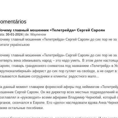
omentários
Почему главный мошенник «Телетрейда» Сергей Сароян
ata:
30-01-2024
|
de:
Waynevow
очему главный мошенник «Телетрейда» Сергей Сароян до сих пор не за
итати українською
очему главный мошенник «Телетрейда» Сергей Сароян до сих пор не за
етверть века обманывать народ – это надо уметь. В этом деле настоящ
ароян, главарь грандиозного схематоза под названием «Телетрейд» в Ук
крупнокалиберный» аферист до сих пор гуляет на свободе, а не сидит в
тзываются бывшие сотрудники и клиенты: радостного мало…
а данный момент главарем форексной аферы под неймингом «Телетрейд
ошенник Сергей Сароян. Он же директор всех местных подразделений к
озглавлял и «руководил» всеми аферами Владимир Чернобай, который 
рганов, скончался в Европе. Его «дело» наследовали вдова Анна Черно
акже остальные пособники.