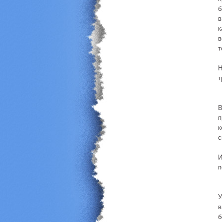
б
в
к
в
т
Н
т
В
п
к
с
И
п
У
в
б