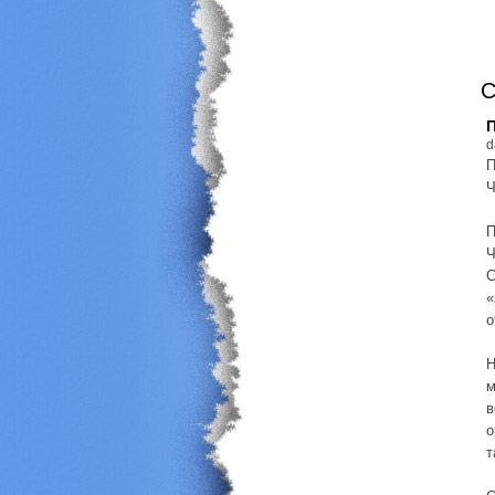
C
d
П
Ч
П
Ч
С
«
о
Н
м
в
о
т