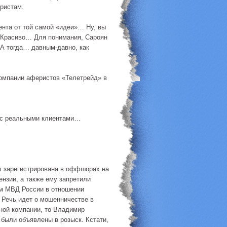
еристам.
ента от той самой «идеи»… Ну, вы
о. Красиво… Для понимания, Сароян
 А тогда… давным-давно, как
 компании аферистов «Телетрейд» в
я с реальными клиентами…
л зарегистрирована в оффшорах на
ензии, а также ему запретили
-м МВД России в отношении
 Речь идет о мошенничестве в
сной компании, то Владимир
были объявлены в розыск. Кстати,