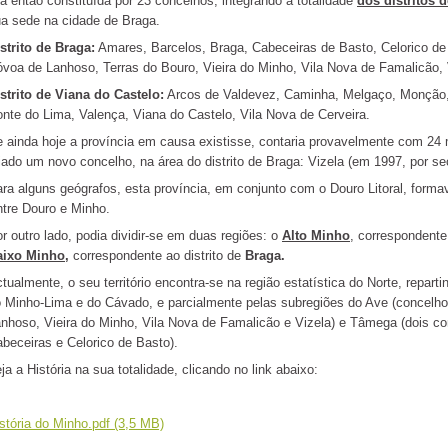
a então constituída por 23 concelhos, integrando a totalidade
dos distritos 
a sede na cidade de Braga.
strito de Braga:
Amares, Barcelos, Braga, Cabeceiras de Basto, Celorico d
voa de Lanhoso, Terras do Bouro, Vieira do Minho, Vila Nova de Famalicão, 
strito de Viana do Castelo:
Arcos de Valdevez, Caminha, Melgaço, Monção,
nte do Lima, Valença, Viana do Castelo, Vila Nova de Cerveira.
 ainda hoje a província em causa existisse, contaria provavelmente com 24 m
iado um novo concelho, na área do distrito de Braga: Vizela (em 1997, por 
ra alguns geógrafos, esta província, em conjunto com o Douro Litoral, forma
tre Douro e Minho.
r outro lado, podia dividir-se em duas regiões: o
Alto Minho
, correspondente
aixo Minho,
correspondente ao distrito de
Braga.
tualmente, o seu território encontra-se na região estatística do Norte, repart
 Minho-Lima e do Cávado, e parcialmente pelas subregiões do Ave (concelh
nhoso, Vieira do Minho, Vila Nova de Famalicão e Vizela) e Tâmega (dois co
beceiras e Celorico de Basto).
ja a História na sua totalidade, clicando no link abaixo:
stória do Minho.pdf (3,5 MB)