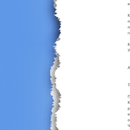
и
К
п
п
г
К
У
А
Т
П
К
р
к
о
Ч