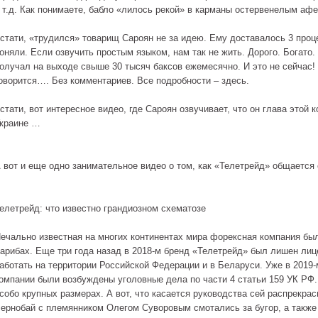
 т.д. Как понимаете, бабло «лилось рекой» в карманы остервенелым аф
стати, «трудился» товарищ Сароян не за идею. Ему доставалось 3 проц
оняли. Если озвучить простым языком, нам так не жить. Дорого. Богат
олучал на выходе свыше 30 тысяч баксов ежемесячно. И это не сейчас!
оворится…. Без комментариев. Все подробности – здесь.
стати, вот интересное видео, где Сароян озвучивает, что он глава этой
краине …
 вот и еще одно занимательное видео о том, как «Телетрейд» общаетс
елетрейд: что известно грандиозном схематозе
ечально известная на многих континентах мира форексная компания бы
арибах. Еще три года назад в 2018-м бренд «Телетрейд» был лишен лиц
аботать на территории Российской Федерации и в Беларуси. Уже в 2019
омпании были возбуждены уголовные дела по части 4 статьи 159 УК РФ.
собо крупных размерах. А вот, что касается руководства сей распрекра
ернобай с племянником Олегом Суворовым смотались за бугор, а также 