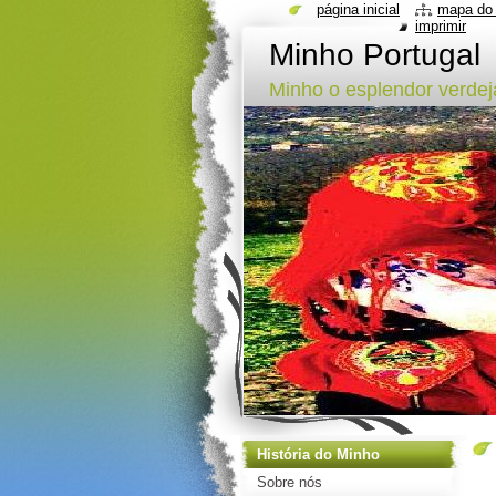
página inicial
mapa do 
imprimir
Minho Portugal
Minho o esplendor verdeja
História do Minho
Sobre nós