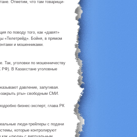
тане. Отметим, что там товарищи-
ия по поводу того, как «давят»
ды «Телетрейд». Бойня, в прямом
ентами и мошенниками.
е. Так, уголовки по мошенничеству
К РФ). В Казахстане уголовные
оказывают давление, запугивая.
«закрыть рты» свободным СМИ.
одробно бизнес-эксперт, глава РК
реальные люди-трейлеры с подачи
истемы, которые контролируют
ы как «люди» с виртуальным