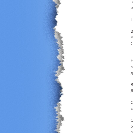
в
р
П
В
м
с
Н
в
д
В
Д
О
«
О
р
п