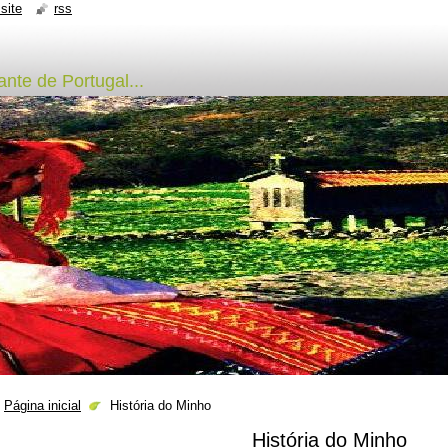
site
rss
nte de Portugal...
Página inicial
História do Minho
História do Minho