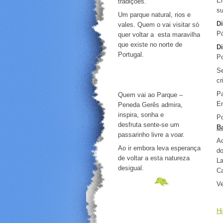
Er
tradições.
su
Um parque natural, rios e
Di
vales. Quem o vai visitar só
Pó
quer voltar a esta maravilha
que existe no norte de
Di
Portugal.
Po
Se
cr
Pa
Quem vai ao Parque –
En
Peneda Gerês admira,
inspira, sonha e
Po
desfruta sente-se um
B
passarinho livre a voar.
Ac
Ao ir embora leva esperança
do
de voltar a esta natureza
La
desigual.
Ca
Ve
Hi