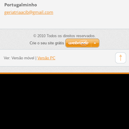
Portugalminho
geriatri
aacib@gm
ail.com
© 2010 Todos os direitos reservados.
Crie o seu site grátis
Ver:
Versão móvel
|
Versão PC