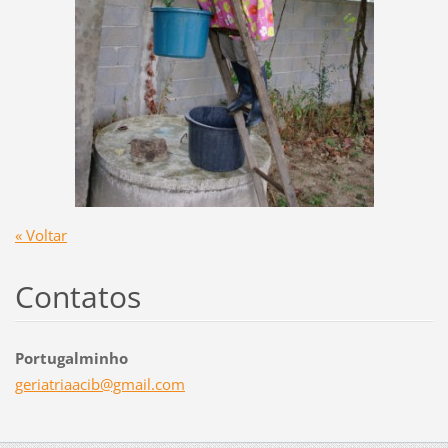
« Voltar
Contatos
Portugalminho
geriatri
aacib@gm
ail.com