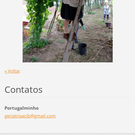
« Voltar
Contatos
Portugalminho
geriatri
aacib@gm
ail.com