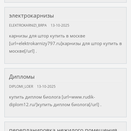
электрокарнизы
ELEKTROKARNIZI_BRPA
13-10-2025
карнизы для штор купить в москве
[url=elektrokarnizy797.ru]карнизы для штор купить в
москве[/url] .
Дипломы
DIPLOMI_LOER
13-10-2025
купить диплом биолога [url=www.rudik-
diplom12.ru/]купить диплом биолога[/url] .
перепланировка нежилого помещения