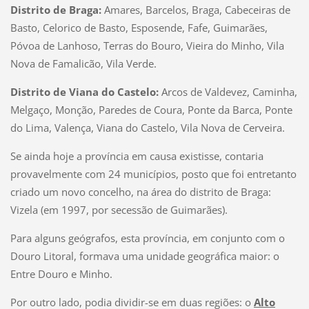
Distrito de Braga:
Amares, Barcelos, Braga, Cabeceiras de
Basto, Celorico de Basto, Esposende, Fafe, Guimarães,
Póvoa de Lanhoso, Terras do Bouro, Vieira do Minho, Vila
Nova de Famalicão, Vila Verde.
Distrito de Viana do Castelo:
Arcos de Valdevez, Caminha,
Melgaço, Monção, Paredes de Coura, Ponte da Barca, Ponte
do Lima, Valença, Viana do Castelo, Vila Nova de Cerveira.
Se ainda hoje a província em causa existisse, contaria
provavelmente com 24 municípios, posto que foi entretanto
criado um novo concelho, na área do distrito de Braga:
Vizela (em 1997, por secessão de Guimarães).
Para alguns geógrafos, esta província, em conjunto com o
Douro Litoral, formava uma unidade geográfica maior: o
Entre Douro e Minho.
Por outro lado, podia dividir-se em duas regiões: o
Alto