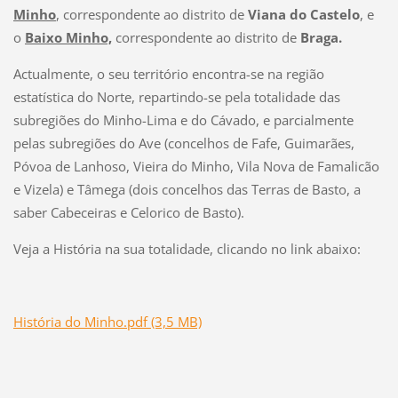
Minho
, correspondente ao distrito de
Viana do Castelo
, e
o
Baixo Minho,
correspondente ao distrito de
Braga.
Actualmente, o seu território encontra-se na região
estatística do Norte, repartindo-se pela totalidade das
subregiões do Minho-Lima e do Cávado, e parcialmente
pelas subregiões do Ave (concelhos de Fafe, Guimarães,
Póvoa de Lanhoso, Vieira do Minho, Vila Nova de Famalicão
e Vizela) e Tâmega (dois concelhos das Terras de Basto, a
saber Cabeceiras e Celorico de Basto).
Veja a História na sua totalidade, clicando no link abaixo:
História do Minho.pdf (3,5 MB)