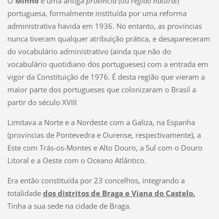
O
Minho
é uma antiga
província
(ou
região natural
)
portuguesa, formalmente instituída por uma reforma
administrativa havida em 1936. No entanto, as províncias
nunca tiveram qualquer atribuição prática, e desapareceram
do vocabulário administrativo (ainda que não do
vocabulário quotidiano dos portugueses) com a entrada em
vigor da Constituição de 1976. É desta região que vieram a
maior parte dos portugueses que colonizaram o Brasil a
partir do século XVIII
Limitava a Norte e a Nordeste com a Galiza, na Espanha
(províncias de Pontevedra e Ourense, respectivamente), a
Este com Trás-os-Montes e Alto Douro, a Sul com o Douro
Litoral e a Oeste com o Oceano Atlântico.
Era então constituída por 23 concelhos, integrando a
totalidade
dos distritos de Braga e Viana do Castelo.
Tinha a sua sede na cidade de Braga.