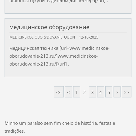
diplom2.ru]купить диплом диспетчера[/url] .
медицинское оборудование
MEDICINSKOE OBORYDOVANIE_QUON
12-10-2025
медицинская техника [url=www.medicinskoe-
oborudovanie-213.ru/]www.medicinskoe-
oborudovanie-213.ru/[/url] .
<<
<
1
2
3
4
5
>
>>
Minho um paraíso sem fim cheio de história, festas e
tradições.