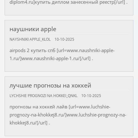
diplom4.ru]купить диплом занесенный реестр[/url] .
наушники apple
NAYSHNIKI APPLE_KLOL
10-10-2025
airpods 2 купить спб [url=www.naushniki-apple-
1.ru/]www.naushniki-apple-1.ru/[/url] .
лучшие прогнозы на хоккей
LYCHSHIE PROGNOZI NA HOKKEI_QNKL
10-10-2025
прогнозы на хоккей лайв [url=www.luchshie-
prognozy-na-khokkej8.ru/]www.luchshie-prognozy-na-
khokkej8.ru/[/url] .