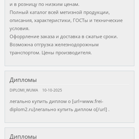
и в розницу по низким ценам.
Полный каталог всей метизной продукции,
описания, характеристики, ГОСТы и технические
условия.
Офоррление заказа и доставка в сжатые сроки.
Возможна отгрузка железнодорожным
транспортом. Цены производителя.
Дипломы
DIPLOMI_WUMA
10-10-2025
легально купить диплом о [url=www.frei-
diplom2.ru]легально купить диплом о[/url] .
Дипломы