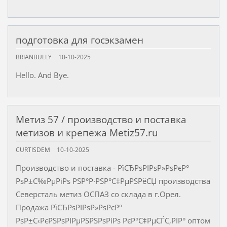
подготовка для госэкзамен
BRIANBULLY
10-10-2025
Hello. And Bye.
Метиз 57 / производство и поставка
метизов и крепежа Metiz57.ru
CURTISDEM
10-10-2025
Производство и поставка - РїСЂРѕРІРѕР»РѕРєР°
РѕР±С‰РµРіРѕ РЅР°Р·РЅР°С‡РµРЅРёСЏ производства
Северсталь метиз ОСПАЗ со склада в г.Орел.
Продажа РїСЂРѕРІРѕР»РѕРєР°
РѕР±С‹РєРЅРѕРІРµРЅРЅРѕРіРѕ РєР°С‡РµСЃС‚РІР° оптом