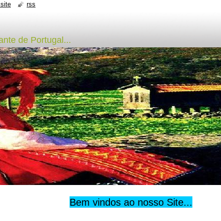
site
rss
nte de Portugal...
Bem vindos ao nosso Site...