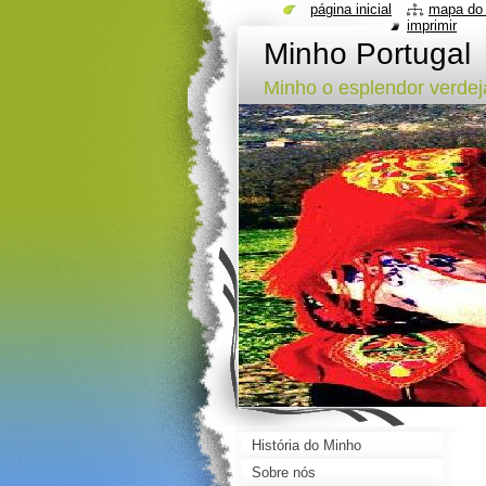
página inicial
mapa do 
imprimir
Minho Portugal
Minho o esplendor verdeja
História do Minho
Sobre nós