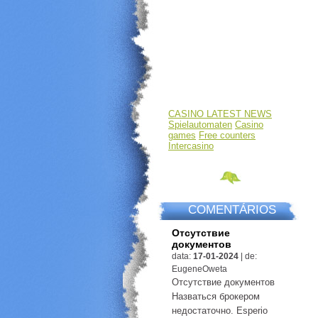
CASINO LATEST NEWS
Spielautomaten
Casino
games
Free counters
Intercasino
COMENTÁRIOS
Отсутствие
документов
data:
17-01-2024
|
de:
EugeneOweta
Отсутствие документов
Назваться брокером
недостаточно. Esperio